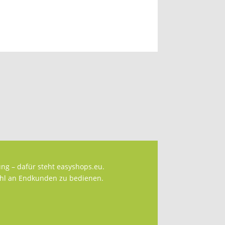
Regional – echt easy
ng – dafür steht easyshops.eu.
zahl an Endkunden zu bedienen.